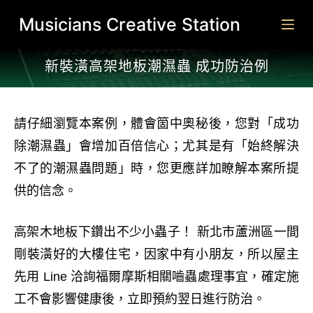
跳
Musicians Creative Station
至
主
新裝潢高架地板潮濕蟲 成功防治例​
要
內
容
請仔細瀏覽本案例，體會箇中奧秘後，您對「成功
除潮濕蟲」會增加百倍信心；尤其是有「始終解決
不了的潮濕蟲問題」時，您更應詳加瞭解本案所提
供的信念。
高架木地板下鑽出不少小蟲子！ 新北市蘆洲區一間
剛裝潢好的大樓住宅，因家中有小朋友，所以屋主
先用 Line 洽詢福爾摩斯相關嚙蟲處理事宜，確定施
工不會影響健康後，立即預約翌日進行防治。