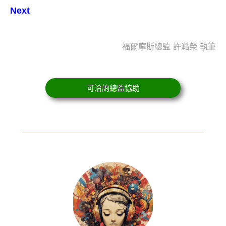
Next
福爾摩斯總監 許澔榮 執筆
可洽詢總監協助