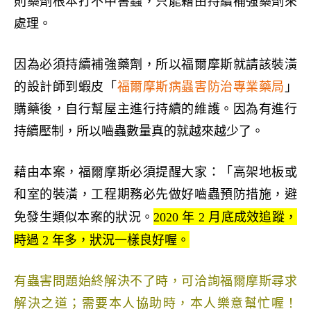
則藥劑根本打不中害蟲，只能藉由持續補強藥劑來
處理。
因為必須持續補強藥劑，所以福爾摩斯就請該裝潢
的設計師到蝦皮「
福爾摩斯病蟲害防治專業藥局
」
購藥後，自行幫屋主進行持續的維護。因為有進行
持續壓制，所以嚙蟲數量真的就越來越少了。
藉由本案，福爾摩斯必須提醒大家：「高架地板或
和室的裝潢，工程期務必先做好嚙蟲預防措施，避
2020 年 2 月底成效追蹤，
免發生類似本案的狀況。
時過 2 年多，狀況一樣良好喔。
有蟲害問題始終解決不了時，可洽詢福爾摩斯尋求
解決之道；需要本人協助時，本人樂意幫忙喔
！