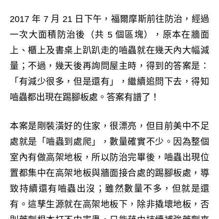
2017 年 7 月 21 日下午，福爾摩斯前往防治，經過
一次大面積防治後（共 5 個區塊），原本在牆面
上、櫃上及書桌上趴趴走的嚙蟲就在幾天內大幅減
量；不過，幾天後再詢問屋主時，得到的答案是：
「有減少很多，但是還有」，繼續追問下去，得知
嚙蟲都出現在踢腳板處。答案有譜了！
本案是剛裝潢好的住家，很漂亮，但目前美中不足
處就是「嚙蟲到處爬」，數量確實不少。因為整個
室內有做高架地板，所以防治完畢後，嚙蟲出現位
置都集中在高架地板與牆面接合處的踢腳板處，導
致持續還有嚙蟲出沒；雖然數量不多，但就是還
有。這孳生源就在高架地板下，除非撬壞地板，否