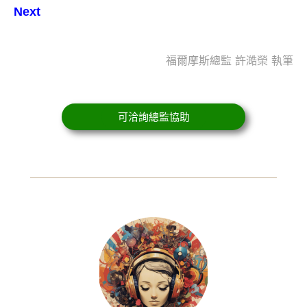
Next
福爾摩斯總監 許澔榮 執筆
可洽詢總監協助