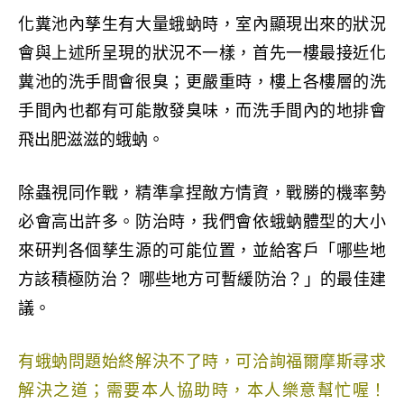
化糞池內孳生有大量蛾蚋時，室內顯現出來的狀況
會與上述所呈現的狀況不一樣，首先一樓最接近化
糞池的洗手間會很臭；更嚴重時，樓上各樓層的洗
手間內也都有可能散發臭味，而洗手間內的地排會
飛出肥滋滋的蛾蚋。
除蟲視同作戰，精準拿捏敵方情資，戰勝的機率勢
必會高出許多。防治時，我們會依蛾蚋體型的大小
來研判各個孳生源的可能位置，並給客戶「哪些地
方該積極防治？ 哪些地方可暫緩防治？」的最佳建
議。
有蛾蚋問題始終解決不了時，可洽詢福爾摩斯尋求
解決之道；需要本人協助時，本人樂意幫忙喔
！