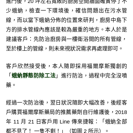
進門後，20 坪左右寬敞的廚房空間牆面確實停了不
少蛾蚋，檢查一下環境後，確信問題出在污水管
線，而以當下蛾蚋分佈的位置來研判，廚房中島下
方的排水管線內應該是較為嚴重的地方。本人於是
建議客戶：先防治廚房與一樓衛浴間的所有管線，
至於樓上的管線，則未來視狀況需求再處理即可。
客戶欣然接受後，本人隨即採用福爾摩斯獨創的
「
蛾蚋靜態防除工法
」進行防治，過程中完全沒噴
藥。
經過一次防治後，翌日狀況隨即大幅改善，後經客
戶購買福爾摩斯藥局的推薦藥劑自行維護後，2018
年 11 月 21 日客戶用 Line 傳來捷報：「蛾蚋全部
都不見了！ 一隻不剩！」（如圖 2 所示）。