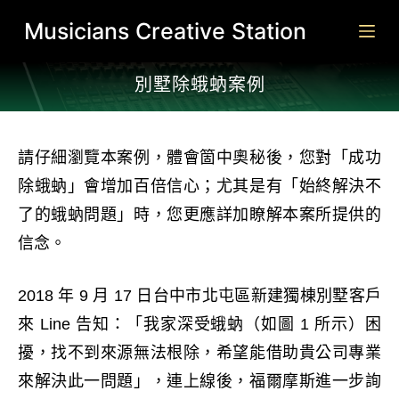
跳
Musicians Creative Station
至
主
別墅除蛾蚋案例​​
要
內
容
請仔細瀏覽本案例，體會箇中奧秘後，您對「成功
除蛾蚋」會增加百倍信心；尤其是有「始終解決不
了的蛾蚋問題」時，您更應詳加瞭解本案所提供的
信念。
2018 年 9 月 17 日台中市北屯區新建獨棟別墅客戶
來 Line 告知：「我家深受蛾蚋（如圖 1 所示）困
擾，找不到來源無法根除，希望能借助貴公司專業
來解決此一問題」，連上線後，福爾摩斯進一步詢