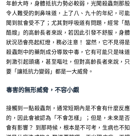
年齡大時，身體抵抗力勢必較弱，光聞殺蟲劑那股
令人難受的刺鼻味道，上了八、九十的年紀，可能
聞到就會受不了；尤其對呼吸道有問題，經常「酷
酷嫂」的高齡長者來說，若因此引發不舒服，身體
狀況恐會亮起紅燈，務必注意！ 當然，它不見得是
殺蟲劑中的藥劑成分導致中毒，它有可能只是味道
刺激引起頭痛，甚至嘔吐，但對高齡長者來說，只
要「讓抵抗力變弱」都是一大威脅。
毒害的無形威脅，不容小覷
接觸到一點
殺蟲劑
，
通常短期內是不會有什麼反應
的
，因此會被認為
「
不會怎樣
」
；但是
，未來是否
會有影響
？ 到那時候
，根本是不可考
，生病也不知