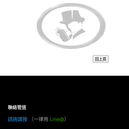
聯絡管道
諮詢請按
（一律用
Line@
）