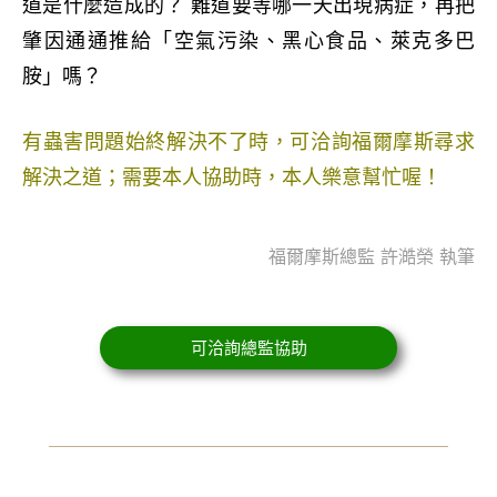
道是什麼造成的
？ 難道要等哪一天出現病症
，再把
肇因通
通推給
「
空氣污染
、黑心食品
、
萊克多巴
胺
」嗎
？
有蟲害問題始終解決不了時，可洽詢福爾摩斯尋求
解決之道；需要本人協助時，本人樂意幫忙喔！
福爾摩斯總監 許澔榮 執筆
可洽詢總監協助