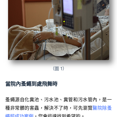
（圖 1）
當院內蚤蠅到處飛舞時
蚤蠅源自化糞池、污水池、糞管和污水管內，是一
種非常髒的害蟲，解決不了時，可先瀏覽
醫院除蚤
蠅超成功案例
，您會迅速找到希望的。