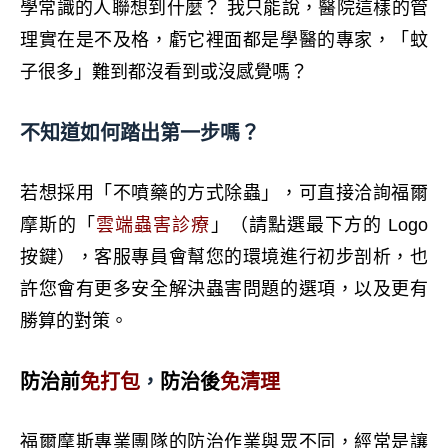
學常識的人聯想到什麼？ 我只能說，醫院這樣的管
理實在是不及格，虧它裡面都是學醫的專家，「蚊
子很多」難到都沒看到或沒感覺嗎？
不知道如何踏出第一步嗎？
若想採用
「不噴藥的方式除蟲」
，可直接洽詢福爾
摩斯的「
雲端蟲害診療
」（請點選最下方的 Logo
按鍵），客服專員會幫您的環境進行初步剖析，也
許您會有更多安全解決蟲害問題的選項，以及更有
勝算的對策。
防治前
免打包
，
防治後
免清理
福爾摩斯專業團隊的防治作業與眾不同，經常是讓