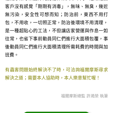
客戶沒有感覺「剛剛有消毒」，無味、無臭，幾近
無污染
，
安全性可想而知
；防治前
，
東西不用打
包
，不用收，
一切照正常，
防治後環境不用清理
，
是一種超貼心的工法
，
不但
讓店家營運與
作息一如
往常，
也省下事前
動員同仁們進行大面積包覆
，
事
後動員同仁們進行大面積清理所需耗費的
時間與加
班費
。
有蟲害問題始終解決不了時，可洽詢福爾摩斯尋求
解決之道；需要本人協助時，本人樂意幫忙喔！
福爾摩斯總監 許澔榮 執筆