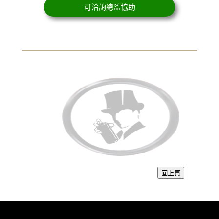
可洽詢總監協助