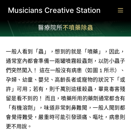
跳
Musicians Creative Station
至
主
醫療院所
不噴藥除蟲
要
內
容
一般人看到「蟲」，想到的就是「噴藥」，因此，
通常室內都會準備一兩罐噴霧殺蟲劑，以防小蟲子
們突然闖入！ 這在一般沒有病患（如圖 1 所示）、
孕婦、幼童、嬰兒、高齡長者或寵物的狀況下「或
許」可用；若有，則千萬別這樣殺蟲，畢竟毒害殘
留是看不到的！ 而且，噴藥所用的藥劑通常都含有
「有機溶劑」，味道非常刺鼻難聞，一般人聞到都
會覺得難受，嚴重時可能引發頭痛、嘔吐，病患則
更不用說。