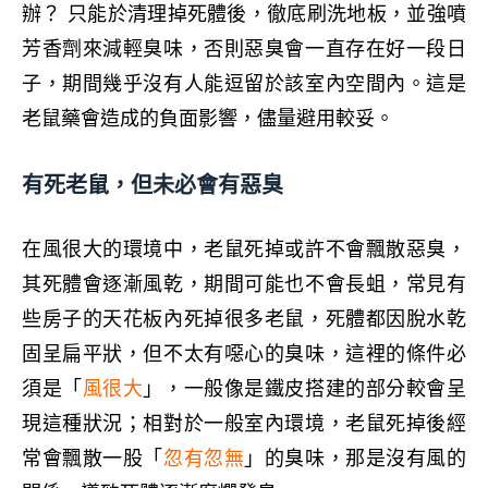
辦？ 只能於清理掉死體後，徹底刷洗地板，並強噴
芳香劑來減輕臭味，否則惡臭會一直存在好一段日
子，期間幾乎沒有人能逗留於該室內空間內。這是
老鼠藥會造成的負面影響，儘量避用較妥。
有死老鼠，但未必會有惡臭
在風很大的環境中，老鼠死掉或許不會飄散惡臭，
其死體會逐漸風乾，期間可能也不會長蛆，常見有
些房子的天花板內死掉很多老鼠，死體都因脫水乾
固呈扁平狀，但不太有噁心的臭味，這裡的條件必
須是「
風很大
」，一般像是鐵皮搭建的部分較會呈
現這種狀況；相對於一般室內環境，老鼠死掉後經
常會飄散一股「
忽有忽無
」的臭味，那是沒有風的