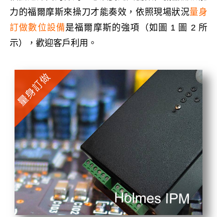
力的
福爾摩斯來操刀
才能奏效
，依照現場狀況
量身
訂做數位設備
是福爾摩斯的強項
（如圖
1 圖 2
所
示）
，歡迎客戶利用。