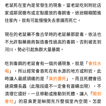
老鼠死在室內是常發生的現象，當老鼠吃到附近店
家或鄰居撒布或定點擺放的毒餌後，迷迷糊糊闖進
住家內，就有可能慢慢失去意識而死亡。
現在的老鼠藥不像古早時的老鼠藥那麼毒，依法也
不允許製藥廠商製造毒性過高的毒餌，否則被丟到
河川，勢必引起魚群大量暴斃。
吃到毒餌的老鼠會有一個共通現象
，就是
「
會找水
喝
」，所以經常會昏死在有水源的地方或附近，此
時讓人最感頭痛的是「
臭的要死
」，而且死體會迅
速腐爛
長蟲
（此階段還不一定會有蒼蠅出現）
，不
清理它還好，一旦移動或推動到死體，讓人「
聞到
會吐
」的惡臭更是瞬間充斥整個室內空間。怎麼