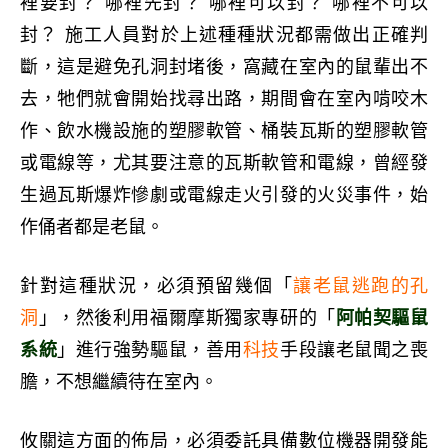
裡要封？ 哪裡先封？ 哪裡可以封？ 哪裡不可以
封？ 施工人員對於上述種種狀況都需做出正確判
斷，這是避免孔洞封堵後，窩藏在室內的鼠輩出不
去，牠們就會開始找尋出路，期間會在室內啃咬木
作、飲水機設施的塑膠軟管、桶裝瓦斯的塑膠軟管
或電線等，尤其要注意的瓦斯軟管和電線，曾經發
生過瓦斯爆炸慘劇或電線走火引發的火災事件，始
作俑者都是老鼠。
針對這種狀況，必須預留幾個「
讓老鼠逃跑的孔
洞
」，然後利用福爾摩斯獨家專研的「
阿帕契驅鼠
系統
」進行強勢驅鼠，善用
科技
手段讓老鼠聞之喪
膽，不想繼續待在室內。
攸關這方面的佈局
，必須委託具備數位機器開發能