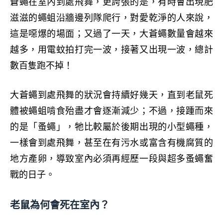
蒼蠅在室內到處飛舞，更誇張的是，有時會出現肥
滋滋的蠅蛆沿牆邊列隊爬行，對愛乾淨的人來說，
這是噁爆的場面；又過了一天，大蒼蠅數量會越來
越多，用電蚊拍打完一波，接著又出現一波，總計
數百隻跑不掉！
大蒼蠅到處飛舞的狀況會持續好幾天，直到老鼠死
體被蠅蛆啃食殆盡才會逐漸減少；不過，接踵而來
的是「蚤蠅」，牠比較屬於後期出現的小型蠅種，
一樣會到處飛舞，甚至在有污水或富含有機腐質的
地方產卵，導致室內必須再經歷一段與超多蚤蠅奮
戰的日子。
老鼠為何會死在室內？