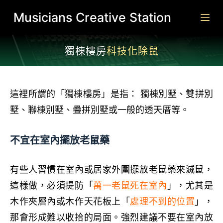
跳
Musicians Creative Station
至
主
獨棟樓房
科技化除鼠
要
內
容
這裡所謂的
「獨棟樓房」是
指
：
獨棟別墅
、
雙拼
別
墅
、聯
棟
別墅
、疊拼
別墅或
一般的
透天厝
等
。
不宜在室內擺放老鼠藥
有些人習慣在室內或居家外圍擺放老鼠藥來滅鼠，
這樣做，必須提防「
萬一老鼠死在室內
」，尤其是
木作夾層內或木作天花板上「
處理不到的位置
」，
那會形成難以收拾的局面。強烈建議不要在室內放