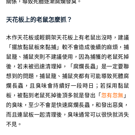
關係，導致死體逐漸腐爛發臭。
天花板上的老鼠怎麼抓？
木作天花板或輕鋼架天花板上有老鼠出沒時，建議
「擺放黏鼠板來黏捕」較不會造成後續的麻煩，捕
鼠籠
、
捕鼠夾
則不建議使用，因為捕獲的老鼠死掉
後，若未被迅速清理掉，「腐爛長蟲」是一定要聯
想到的問題，捕鼠籠
、
捕鼠夾都有可能導致死體
腐
爛長蟲，且臭味會持續好一段時日；若採用黏鼠
板，被黏到老鼠死掉後頂多就是發出「
忽有忽無
」
的臭味，至少不會是快速腐爛長蟲，和發出惡臭，
而且連鼠板一起清理後，臭味通常可以很快就消失
不見。