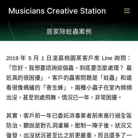
跳
Musicians Creative Station
至
主
居家除蛀蟲案例​
要
內
容
2019 年 5 月 1 日凌晨桃園某客戶來 Line 詢問：
「您好，我想要諮詢這個蟲、到底要怎麼處理？ 最
近真的很困擾」，客戶的蟲害問題是「蛀蟲」和遠
看很像螞蟻的「寄生蜂」，兩種小蟲子在室內頻頻
出沒，甚至到處飛舞，情況已一年，非常困擾。
其實，客戶前一年已委託消毒業者前來進行過全區
防治，聽說是對孔洞灌藥，壓制一陣子後，狀況又
復發，出沒狀況甚至比之前更嚴重，而且還多了一