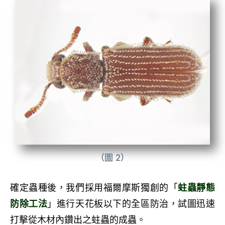
（圖 2）
確定蟲種後，我們採用福爾摩斯獨創的「
蛀蟲靜態
防除工法
」進行天花板以下的全區防治，試圖迅速
打擊從木材內鑽出之蛀蟲的成蟲。