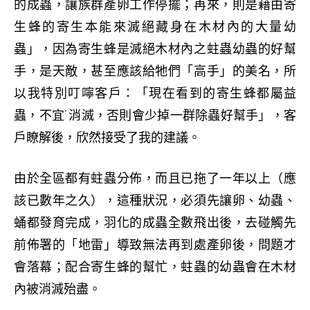
的成蟲，讓族群產卵工作停擺；再來，則是藉由寄
生蜂的寄生本能來滅絕藏身在木材內的大量幼
蟲」，因為寄生蜂是滅絕木材內之蛀蟲幼蟲的好幫
手，是天敵，甚至應該給牠們「高手」的美名，所
以我特別叮嚀客戶：「現在看到的寄生蜂都屬益
蟲，不宜˙消滅，否則會少掉一群除蟲好幫手」，客
戶瞭解後，欣然接受了我的建議。
由於全區都有蛀蟲分佈，而且已拖了一年以上（應
該已數年之久），這種狀況，必須先讓卵、幼蟲、
蛹都發育完成，羽化的成蟲全數飛出後，去碰觸先
前佈署的「地雷」導致無法再到處產卵後，問題才
會落幕；配合寄生蜂的幫忙，蛀蟲的幼蟲會在木材
內被消滅殆盡。