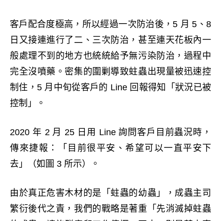
客戶配合度極高，所以經過一次防治後，5 月 5、8
日又接連進行了二、三次防治，甚至連天花板內一
般處理不到的地方也統統給予無污染防治，過程中
完全沒噴藥。密集的圍剿導致蛀蟲出現量被迅速控
制住，5 月中旬從客戶的 Line 回報得知「狀況已被
控制」。
2020 年 2 月 25 日用 Line 詢問客戶目前蟲況時，
傳來捷報：「目前很平安、希望可以一直平安下
去」（如圖 3 所示）。
由於真正危害木材的是「蛀蟲的幼蟲」，成蟲主司
繁衍後代之責，我們的戰略是著重「先消滅掉蛀蟲