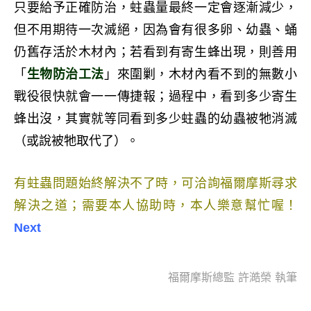
只要給予正確防治，蛀蟲量最終一定會逐漸減少，
但不用期待一次滅絕，因為會有很多卵、幼蟲、蛹
仍舊存活於木材內；若看到有寄生蜂出現，則善用
「
生物防治工法
」來圍剿，木材內看不到的無數小
戰役很快就會一一傳捷報；過程中，看到多少寄生
蜂出沒，其實就等同看到多少蛀蟲的幼蟲被牠消滅
（或說被牠取代了）。
有蛀蟲問題始終解決不了時，可洽詢福爾摩斯尋求
解決之道；需要本人協助時，本人樂意幫忙喔！
Next
福爾摩斯總監 許澔榮 執筆