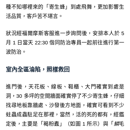
種不知哪裡來的「寄生蜂」到處飛舞，更加影響生
活品質，客戶苦不堪言。
狀況經福爾摩斯客服進一步詢問後，安排本人於 5
月 1 日當天 22:30 偕同防治專員一起前往進行第一
波防治。
室內全區淪陷，照樣救回​
進門後，天花板、線板、鞋櫃、大門確實到處是
洞，30 多坪的空間牆面確實停了不少寄生蜂，仔細
找尋地板靠牆處、沙發後方地面，確實可看到不少
蛀蟲成蟲駐足在那裡，當然，活的死的都有，經鑑
定後，主要是「褐粉蠹」（如圖 1 所示）與「
鱗
毛