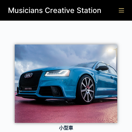
跳
Musicians Creative Station
至
主
要
內
容
小型車