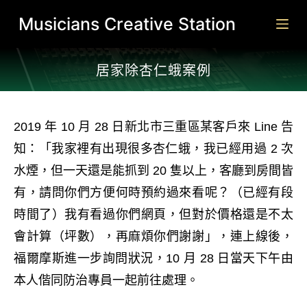
跳
Musicians Creative Station
至
主
居家除杏仁蛾案例​
要
內
容
2019 年 10 月 28 日新北市三重區某客戶來 Line 告
知：「我家裡有出現很多杏仁蛾，我已經用過 2 次
水煙，但一天還是能抓到 20 隻以上，客廳到房間皆
有，請問你們方便何時預約過來看呢？（已經有段
時間了）我有看過你們網頁，但對於價格還是不太
會計算（坪數），再麻煩你們謝謝」，連上線後，
福爾摩斯進一步詢問狀況，10 月 28 日當天下午由
本人偕同防治專員一起前往處理。