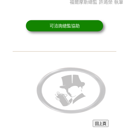
福爾摩斯總監 許澔榮 執筆
可洽詢總監協助