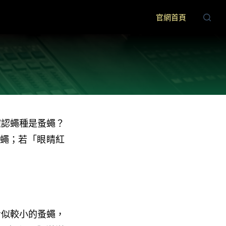
官網首頁
確認蠅種是蚤蠅？
蚤蠅；若「眼睛紅
看似較小的蚤蠅，