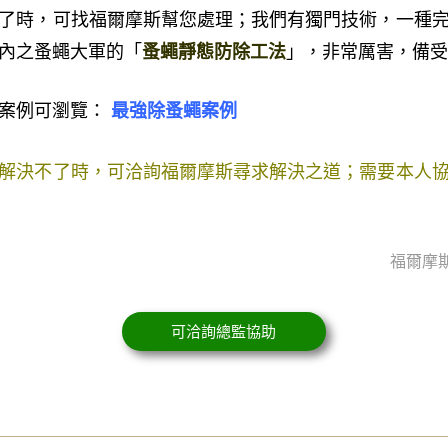
了時，可找福爾摩
斯幫您處理；我們有獨門技術，一種
內之
蚤蠅大軍的「
蚤蠅靜態防除工法
」，非常厲害，備受
案例可瀏覽
：
最強除蚤蠅案例
解決不了時，可洽詢福爾摩斯尋求解決之道；需要本人
福爾摩斯
可洽詢總監協助