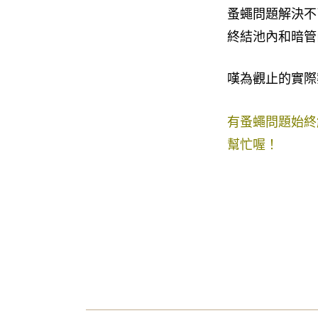
蚤蠅
問題解決不
終結池內和暗管
嘆為觀止的實際
有蚤蠅問題始終
幫忙喔！