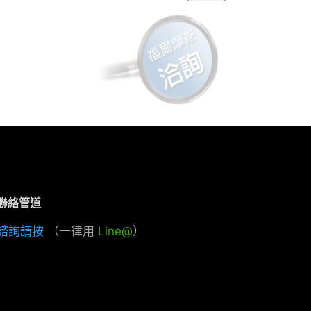
聯絡管道
諮詢請按
（一律用
Line@
）