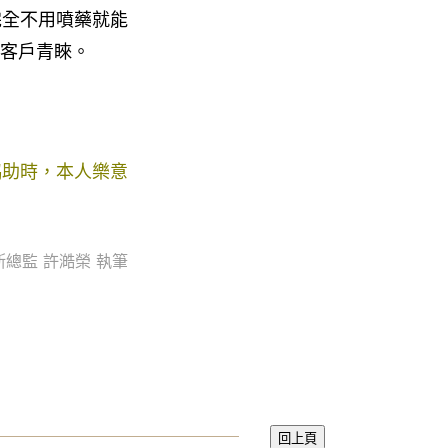
完全不用噴藥就能
客戶青睞。
協助時，本人樂意
總監 許澔榮 執筆