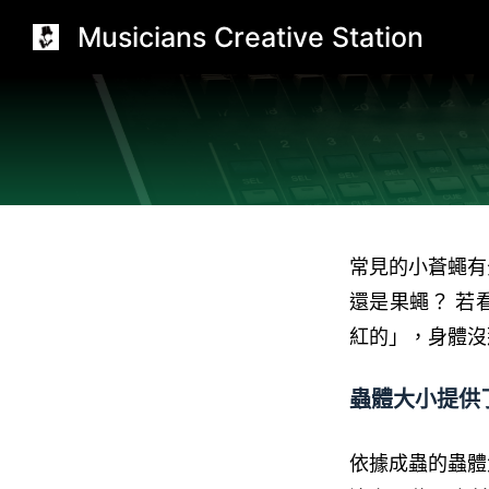
跳
Musicians Creative Station
至
主
要
內
容
常見的小蒼蠅有
還是果蠅？ 若
紅的」，身體沒
蟲體大小提供
依據成蟲的蟲體