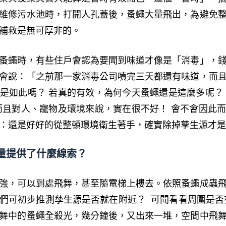
維修污水池時，打開人孔蓋後，蚤蠅大量飛出，為避免
補救是無可厚非的。
蚤蠅時，有些住戶會認為要聞到味道才像是「消毒」，
會說：「之前那一家消毒公司噴完三天都還有味道，而
是如此嗎？ 若真的有效，為何今天蚤蠅還是這麼多呢？
而且對人、寵物及環境來說，實在很不好！ 會不會因此
：還是好好的從整頓環境衛生著手，確實除掉孳生源才是
量提供了什麼線索？
強，可以到處飛舞，甚至隨電梯上樓去。依照蚤蠅成蟲
們可初步推測孳生源是否就在附近？ 可聞看看周圍是否
舞中的蚤蠅全殺光，幾分鐘後，又出來一堆，空間中飛