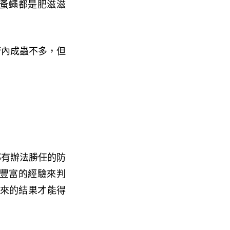
蚤蠅都是肥滋滋
管內成蟲不多，但
都有辦法勝任的防
豐富的經驗來判
出來的結果才能得