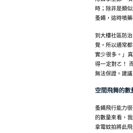
時；除非是類似
蚤蠅，這時噴藥
到大樓社區防治
覺，所以通常都
實少很多。」真
得一定對ㄛ！ 
無法保證。建議
空間飛舞的數
蚤蠅飛行能力很
的數量來看，我
拿電蚊拍將此飛