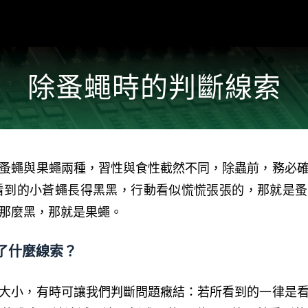
除蚤蠅時的判斷線索​​​
蚤蠅與果蠅兩種，習性與食性截然不同，除蟲前，務必
看到的小蒼蠅長得黑黑，行動看似慌慌張張的，那就是
那麼黑，那就是果蠅。
了什麼線索？
大小，有時可讓我們判斷問題癥結：若所看到的一律是