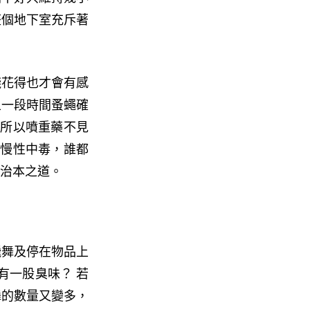
整個地下室充斥著
錢花得也才會有感
且一段時間蚤蠅確
 所以噴重藥不見
而慢性中毒，誰都
治本之道。
飛舞及停在物品上
有一股臭味？ 若
舞的數量又變多，