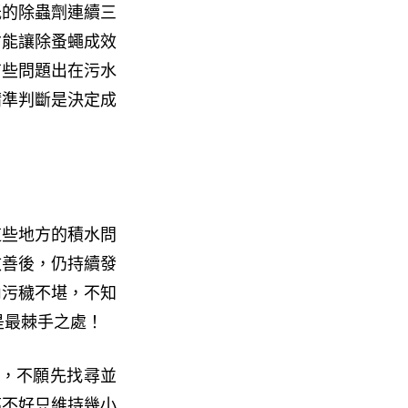
低的除蟲劑連續三
才能讓除蚤蠅成效
有些問題出在污水
精準判斷是決定成
這些地方的積水問
改善後，仍持續發
內污穢不堪，不知
是最棘手之處！
藥，不願先找尋並
搞不好只維持幾小