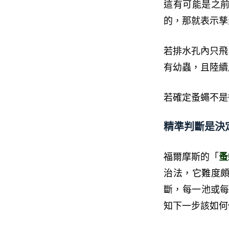
這有可能是之
的，那就表示孳
若排水孔內只飛
有幼蟲，且陸續
若確定蚤蠅不是
精準判斷是決
福爾摩斯的「
蚤
治法，它難度
斷，每一池或每
知下一步該如何