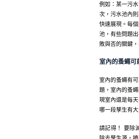
例如：某一污水
次，污水池內則
快速展現。每個
池，有些問題出
敗與否的關鍵，
室內的蚤蠅可
室內的蚤蠅有可
題，室內的蚤蠅
現室內還是每天
哪一段孳生有大
請記得！ 要除
除去孳生源，噴