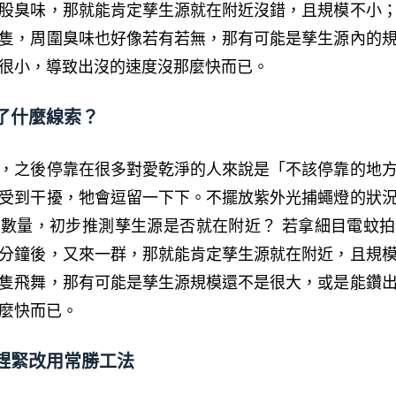
股臭味，那就能肯定孳生源就在附近沒錯，且規模不小
隻，周圍臭味也好像若有若無，那有可能是孳生源內的
很小，導致出沒的速度沒那麼快而已。
了什麼線索？
，之後停靠在很多對愛乾淨的人來說是「不該停靠的地
受到干擾，牠會逗留一下下。不擺放紫外光捕蠅燈的狀
數量，初步推測孳生源是否就在附近？ 若拿細目電蚊
分鐘後，又來一群，那就能肯定孳生源就在附近，且規
隻飛舞，那有可能是孳生源規模還不是很大，或是能鑽
麼快而已。
趕緊改用常勝工法