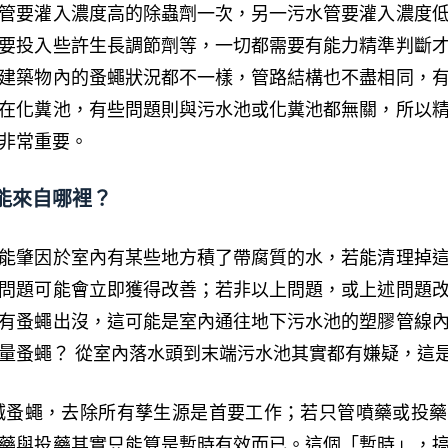
管要灌入濃度高的除蟲劑一次，另一污水管要灌入濃度
要投入些許生長調節劑等，一切都需要有能力精準判斷
建築物內的蚤蠅狀況都不一樣，管路結構也不盡相同，
在化糞池，有些問題則與污水池或化糞池都無關，所以
非常重要。
能來自哪裡？
能肇因於室內有某些地方積了帶腐質的水，若能清理掉
問題可能會立即獲得改善；若非以上問題，或上述問題
有蚤蠅出沒，這可能是室內通往地下污水池的塑膠管線
量蚤蠅？ 從室內落水頭到末端污水池其實都有嫌疑，這
滅蚤蠅，去除所有孳生源是首要工作；若只管噴藥或投
藥與投藥其實只能算是暫時有效而已。這個「暫時」，