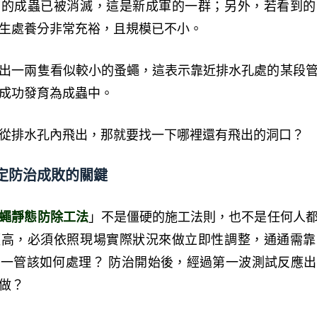
前的成蟲已被消滅，這是新成軍的一群；另外，若看到的
生處養分非常充裕，且規模已不小。
出一兩隻看似較小的蚤蠅，這表示靠近排水孔處的某段
成功發育為成蟲中。
從排水孔內飛出，那就要找一下哪裡還有飛出的洞口？
定防治成敗的關鍵
蠅
靜態防除
工法
」不是僵硬的施工法則，也不是任何人
頗高，必須依照現場實際狀況來做立即性調整，通通需靠
一管該如何處理？ 防治開始後，經過第一波測試反應
做？