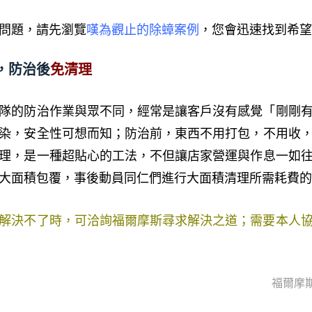
問題，請先瀏覽
嘆為觀止的除蟑案例
，您會迅速找到希望
，防治後
免清理
隊的防治作業與眾不同，經常是讓客戶沒有感覺「剛剛
染
，
安全性可想而知
；防治前
，
東西不用打包
，不用收
理
，
是一種超貼心的工法
，
不但
讓店家營運與
作息一如
大面積包覆
，
事後動員同仁們進行大面積清理所需耗費的
解決不了時，可洽詢福爾摩斯尋求解決之道；需要本人
福爾摩斯