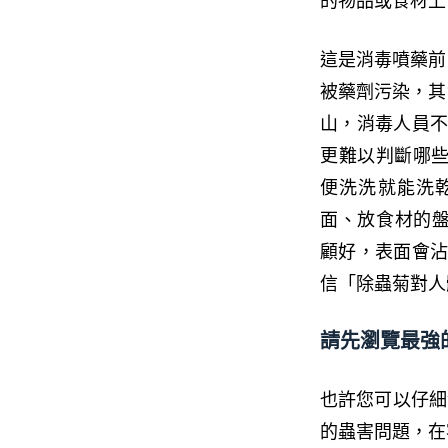
的物品或食材上
這是消毒噴藥前
被藥劑污染，其
山，消毒人員不
更難以判斷哪些
便洗洗就能洗乾
面、放食材的盤
顧好，表面會沾
信「除蟲菊對人
請先瀏覽最強
也許您可以仔細
的蟲害問題，在