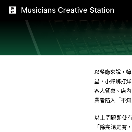
跳
Musicians Creative Station
至
主
要
內
容
以餐廳來說，蟑
蟲，小蟑螂打烊
客人餐桌、店內
業者陷入「不知
以上問題即使
「除完還是有，