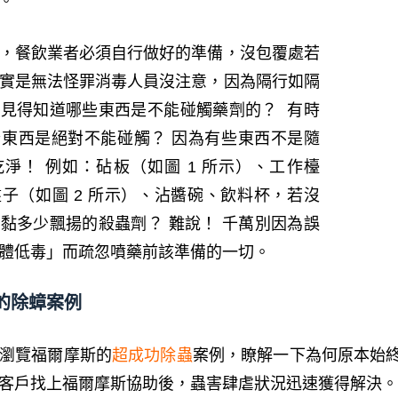
。
，餐飲業者必須自行做好的準備，沒包覆處若
實是無法怪罪消毒人員沒注意，因為隔行如隔
見得知道哪些東西是不能碰觸藥劑的？ 有時
東西是絕對不能碰觸？ 因為有些東西不是隨
淨！ 例如：砧板（如圖 1 所示）、工作檯
子（如圖 2 所示）、沾醬碗、飲料杯，若沒
黏多少飄揚的殺蟲劑？ 難說！ 千萬別因為誤
體低毒」而疏忽噴藥前該準備的一切。
的除蟑案例
瀏覽福爾摩斯的
超成功除蟲
案例，瞭解一下為何原本始
客戶找上福爾摩斯協助後，蟲害肆虐狀況迅速獲得解決。