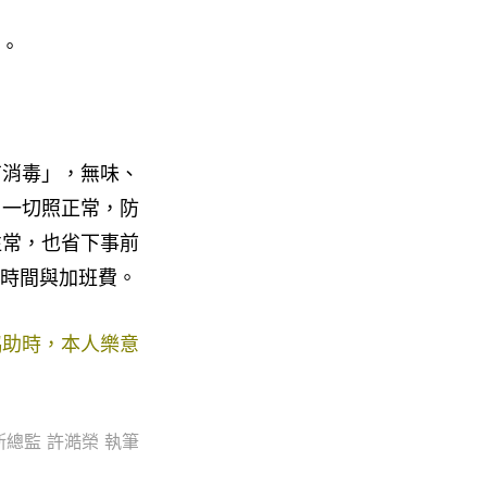
。
有消毒」，無味、
，
一切照正常，
防
往常，
也省下事前
時間與加班費
。
協助時，本人樂意
總監 許澔榮 執筆