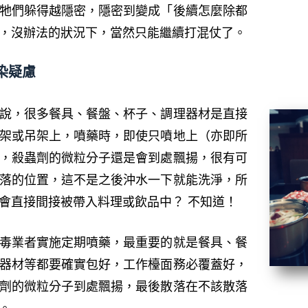
牠們躲得越隱密，隱密到變成「後續怎麼除都
，沒辦法的狀況下，當然只能繼續打混仗了。
染疑慮
說，很多餐具、餐盤、杯子、調理器材是直接
架或吊架上，噴藥時，即使只噴地上（亦即所
，殺蟲劑的微粒分子還是會到處飄揚，很有可
落的位置，這不是之後沖水一下就能洗淨，所
會直接間接被帶入料理或飲品中？ 不知道！
毒業者實施定期噴藥，最重要的就是餐具、餐
器材等都要確實包好，工作檯面務必覆蓋好，
劑的微粒分子到處飄揚，最後散落在不該散落