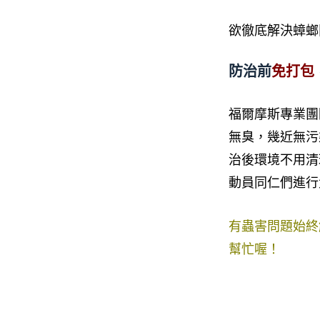
欲徹底解決蟑螂
防治前
免打包
福爾摩斯專業團
無臭，幾近無污
治後環境不用清
動員同仁們進行
有蟲害問題始終
幫忙喔！