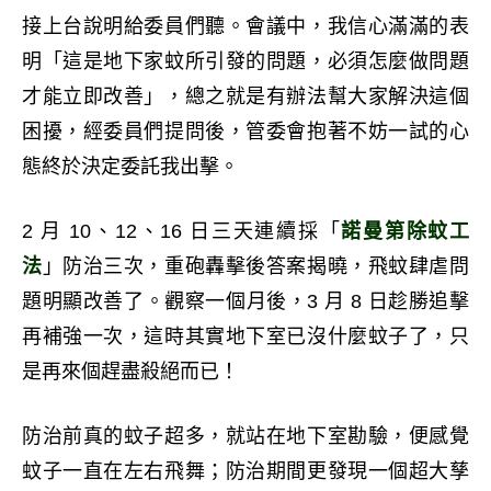
接上台說明給委員們聽。會議中，我信心滿滿的表
明「這是地下家蚊所引發的問題，必須怎麼做問題
才能立即改善」，總之就是有辦法幫大家解決這個
困擾，經委員們提問後，管委會抱著不妨一試的心
態終於決定委託我出擊。
2 月 10、12、16 日三天連續採「
諾曼第除蚊工
法
」防治三次，重砲轟擊後答案揭曉，飛蚊肆虐問
題明顯改善了。觀察一個月後，3 月 8 日趁勝追擊
再補強一次，這時其實地下室已沒什麼蚊子了，只
是再來個趕盡殺絕而已！
防治前真的蚊子超多，就站在地下室勘驗，便感覺
蚊子一直在左右飛舞；防治期間更發現一個超大孳