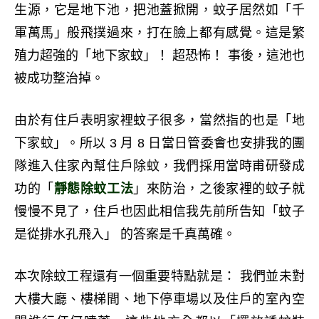
生源，它是地下池，把池蓋掀開，蚊子居然如「千
軍萬馬」般飛撲過來，打在臉上都有感覺。這是繁
殖力超強的「地下家蚊」！ 超恐怖！ 事後，這池也
被成功整治掉。
由於有住戶表明家裡蚊子很多，當然指的也是「地
下家蚊」。所以 3 月 8 日當日管委會也安排我的團
隊進入住家內幫住戶除蚊，我們採用當時甫研發成
功的「
靜態除蚊工法
」來防治，之後家裡的蚊子就
慢慢不見了，住戶也因此相信我先前所告知「蚊子
是從排水孔飛入」 的答案是千真萬確。
本次除蚊工程還有一個重要特點就是： 我們並未對
大樓大廳、樓梯間、地下停車場以及住戶的室內空