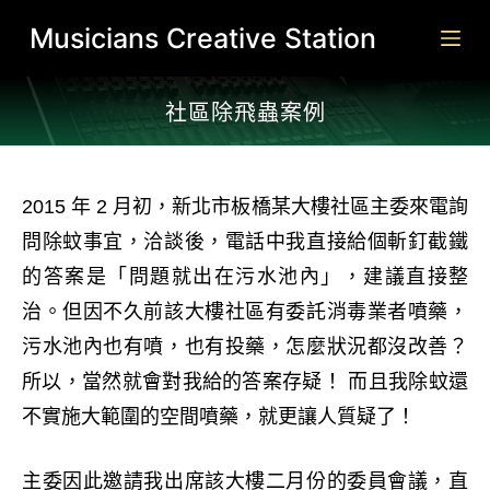
跳
Musicians Creative Station
至
主
社區除飛蟲案例​
要
內
容
2015 年 2 月初，新北市板橋某大樓社區主委來電詢
問除蚊事宜，洽談後，電話中我直接給個斬釘截鐵
的答案是「問題就出在污水池內」，建議直接整
治。但因不久前該大樓社區有委託消毒業者噴藥，
污水池內也有噴，也有投藥，怎麼狀況都沒改善？
所以，當然就會對我給的答案存疑！ 而且我除蚊還
不實施大範圍的空間噴藥，就更讓人質疑了！
主委因此邀請我出席該大樓二月份的委員會議，直