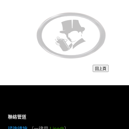
聯絡管道
諮詢請按
（一律用
Line@
）