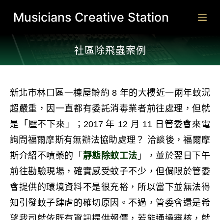
跳
Musicians Creative Station
至
主
社區除飛蟲案例​
要
內
容
新北市林口區一棟屋齡約 8 年的大樓近一兩年蚊況
超嚴重，因一直都有委託消毒業者前往處理，但就
是「壓不下來」；2017 年 12 月 11 日管委會來電
詢問福爾摩斯有無辦法協助處理？ 洽談後，福爾摩
斯介紹不噴藥的「
靜態除蚊工法
」，並於翌日下午
前往勘驗現場，確實感受蚊子不少，但侷限於管委
會提供的環境資料不是很充裕，所以當下並無法得
知引發蚊子肆虐的確切原因。不過，管委會還是希
望我司就依既有資訊提供報價，若能通過審核，就