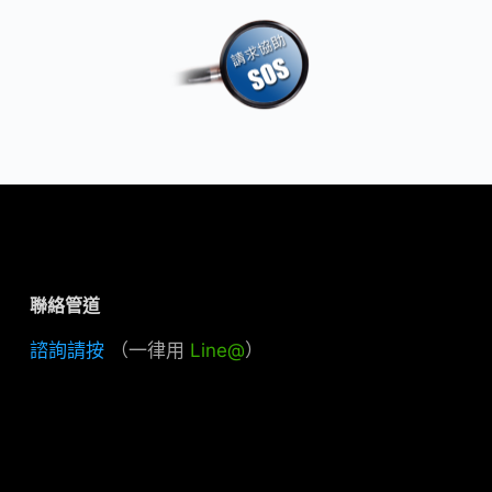
聯絡管道
諮詢請按
（一律用
Line@
）