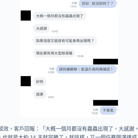
服追蹤成效，客戶回報：「大概一個月都沒有蟲蟲出現了，大感謝
了，也就是大約 14 天就完勝了。就這樣，又一個任務圓滿達成