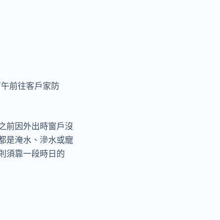
下午前往客戶家防
之前因外出時窗戶沒
都是淹水、滲水或寵
則須靠一段時日的